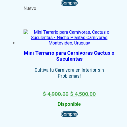
Comprar
Nuevo
Mini Terrario para Carnívoras Cactus o
Suculentas
Cultiva tu Carnívora en Interior sin
Problemas!
El
El
$
4,900.00
$
4,500.00
precio
precio
Disponible
original
actual
era:
es:
Comprar
$ 4,900.00.
$ 4,500.00.