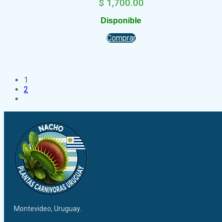
$
1,700.00
Disponible
Comprar
1
2
Montevideo, Uruguay.