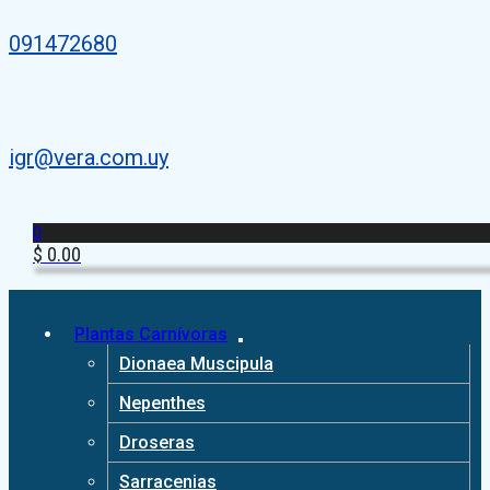
091472680
igr@vera.com.uy
0
$
0.00
Plantas Carnívoras
Dionaea Muscipula
Nepenthes
Droseras
Sarracenias