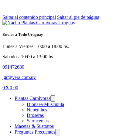
Saltar al contenido principal
Saltar al pie de página
Envíos a Todo Uruguay
Lunes a Viernes: 10:00 a 18:00 hs.
Sábados: 10:00 a 13:00 hs.
091472680
igr@vera.com.uy
0
$
0.00
Plantas Carnívoras
Dionaea Muscipula
Nepenthes
Droseras
Sarracenias
Macetas & Sustratos
Preguntas Frecuentes