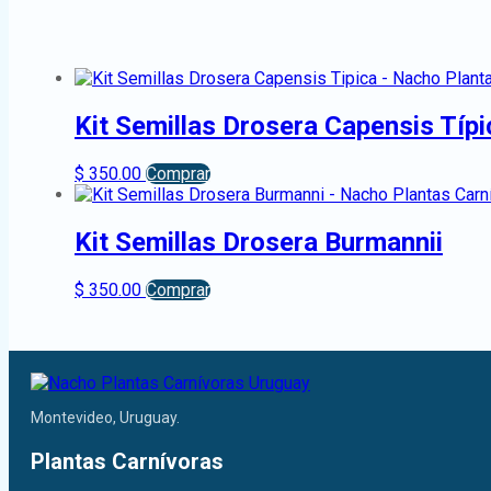
Kit Semillas Drosera Capensis Típi
$
350.00
Comprar
Kit Semillas Drosera Burmannii
$
350.00
Comprar
Montevideo, Uruguay.
Plantas Carnívoras