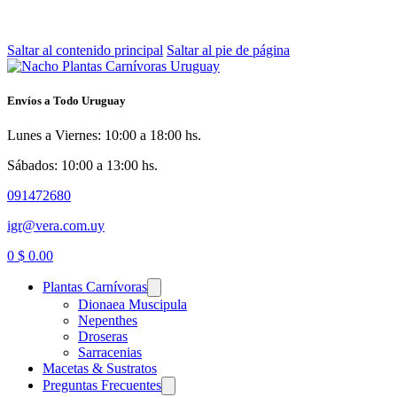
Saltar al contenido principal
Saltar al pie de página
Envíos a Todo Uruguay
Lunes a Viernes: 10:00 a 18:00 hs.
Sábados: 10:00 a 13:00 hs.
091472680
igr@vera.com.uy
0
$
0.00
Plantas Carnívoras
Dionaea Muscipula
Nepenthes
Droseras
Sarracenias
Macetas & Sustratos
Preguntas Frecuentes