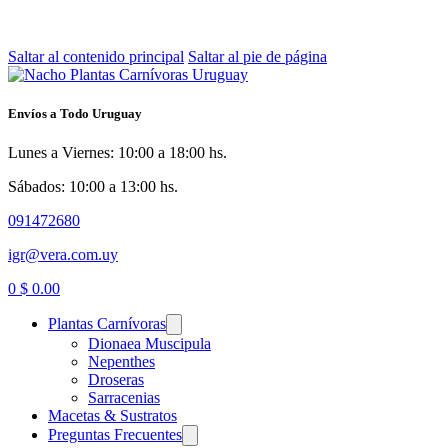
Saltar al contenido principal
Saltar al pie de página
Envíos a Todo Uruguay
Lunes a Viernes: 10:00 a 18:00 hs.
Sábados: 10:00 a 13:00 hs.
091472680
igr@vera.com.uy
0
$
0.00
Plantas Carnívoras
Dionaea Muscipula
Nepenthes
Droseras
Sarracenias
Macetas & Sustratos
Preguntas Frecuentes