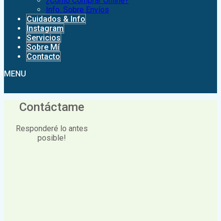
¿Como Comprar Online?
Info. Sobre Envíos
Cuidados & Info
Instagram
Servicios
Sobre Mí
Contacto
MENU
Contáctame
Responderé lo antes
posible!