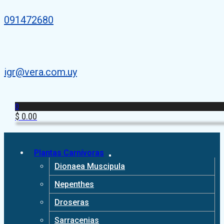
091472680
igr@vera.com.uy
0
$
0.00
Plantas Carnívoras
Dionaea Muscipula
Nepenthes
Droseras
Sarracenias