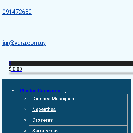
091472680
igr@vera.com.uy
0
$
0.00
Plantas Carnívoras
Dionaea Muscipula
Nepenthes
Droseras
Sarracenias