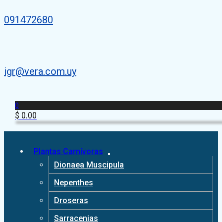
091472680
igr@vera.com.uy
0
$
0.00
Plantas Carnívoras
Dionaea Muscipula
Nepenthes
Droseras
Sarracenias