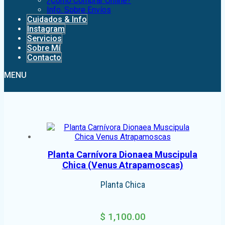
¿Como Comprar Online?
Info. Sobre Envíos
Cuidados & Info
Instagram
Servicios
Sobre Mí
Contacto
MENU
Planta Carnívora Dionaea Muscipula
Chica (Venus Atrapamoscas)
Planta Chica
$
1,100.00