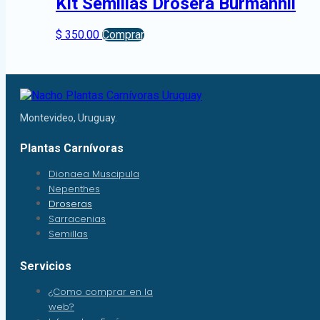
Kit Semillas Drosera Burmannii
$
350.00
Comprar
Montevideo, Uruguay.
Plantas Carnívoras
Dionaea Muscipula
Nepenthes
Droseras
Sarracenias
Semillas
Servicios
¿Como comprar en la
web?