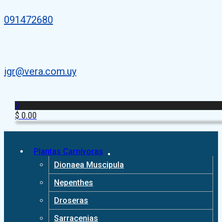
091472680
igr@vera.com.uy
0
$
0.00
Plantas Carnívoras
Dionaea Muscipula
Nepenthes
Droseras
Sarracenias