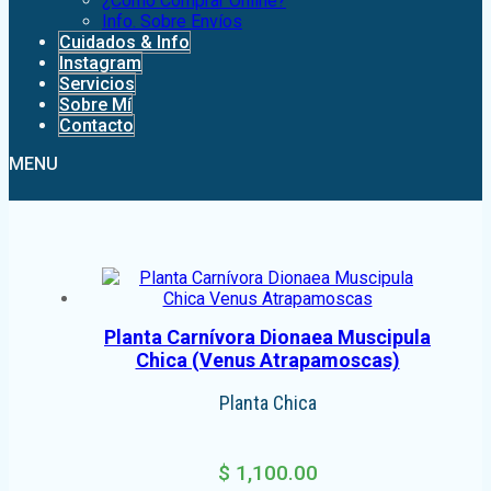
¿Como Comprar Online?
Info. Sobre Envíos
Cuidados & Info
Instagram
Servicios
Sobre Mí
Contacto
MENU
Planta Carnívora Dionaea Muscipula
Chica (Venus Atrapamoscas)
Planta Chica
$
1,100.00