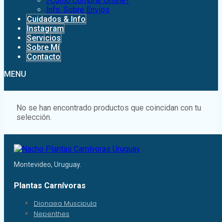
¿Como Comprar Online?
Info. Sobre Envíos
Cuidados & Info
Instagram
Servicios
Sobre Mí
Contacto
MENU
No se han encontrado productos que coincidan con tu
selección.
Montevideo, Uruguay.
Plantas Carnívoras
Dionaea Muscipula
Nepenthes