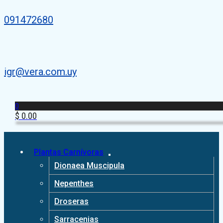
091472680
igr@vera.com.uy
0
$
0.00
Plantas Carnívoras
Dionaea Muscipula
Nepenthes
Droseras
Sarracenias