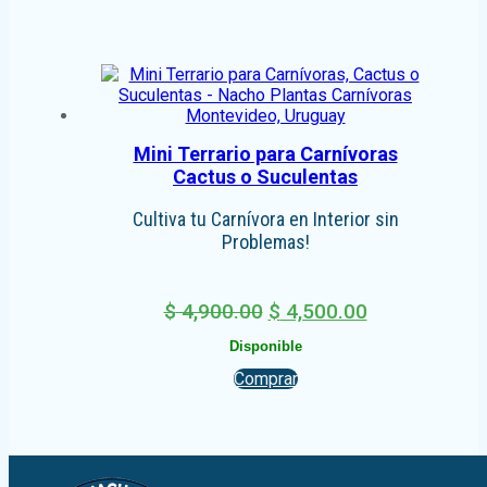
Mini Terrario para Carnívoras
Cactus o Suculentas
Cultiva tu Carnívora en Interior sin
Problemas!
El
El
$
4,900.00
$
4,500.00
precio
precio
Disponible
original
actual
Comprar
era:
es:
$ 4,900.00.
$ 4,500.00.