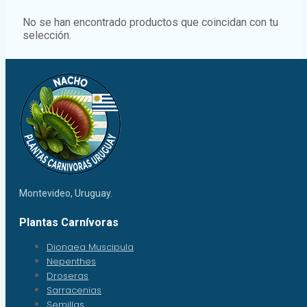
No se han encontrado productos que coincidan con tu
selección.
Montevideo, Uruguay.
Plantas Carnívoras
Dionaea Muscipula
Nepenthes
Droseras
Sarracenias
Semillas