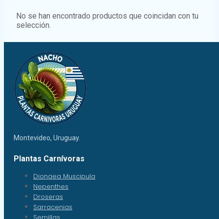
No se han encontrado productos que coincidan con tu
selección.
Montevideo, Uruguay.
Plantas Carnívoras
Dionaea Muscipula
Nepenthes
Droseras
Sarracenias
Semillas