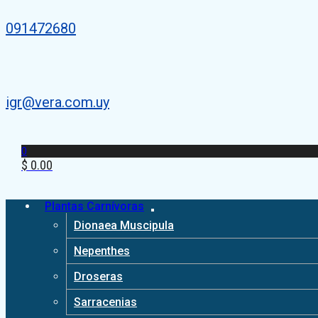
091472680
igr@vera.com.uy
0
$
0.00
Plantas Carnívoras
Dionaea Muscipula
Nepenthes
Droseras
Sarracenias