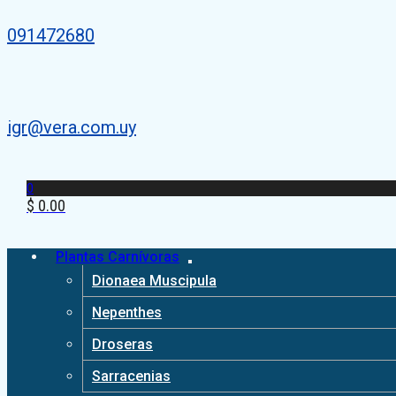
091472680
igr@vera.com.uy
0
$
0.00
Plantas Carnívoras
Dionaea Muscipula
Nepenthes
Droseras
Sarracenias