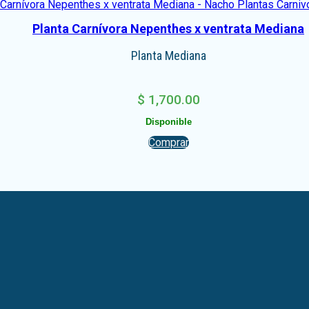
Planta Carnívora Nepenthes x ventrata Mediana
Planta Mediana
$
1,700.00
Disponible
Comprar