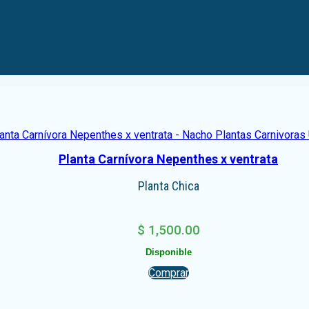
Planta Carnívora Nepenthes x ventrata
Planta Chica
$
1,500.00
Disponible
Comprar