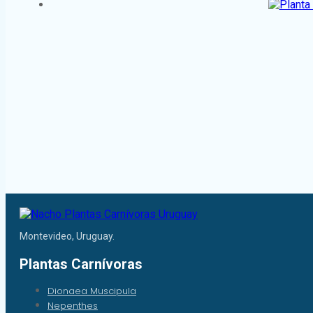
Montevideo, Uruguay.
Plantas Carnívoras
Dionaea Muscipula
Nepenthes