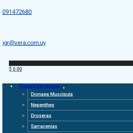
091472680
igr@vera.com.uy
0
$
0.00
Plantas Carnívoras
Dionaea Muscipula
Nepenthes
Droseras
Sarracenias