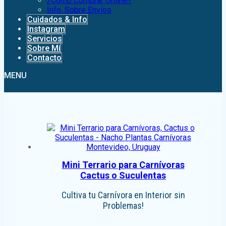
¿Como Comprar Online?
Info. Sobre Envíos
Cuidados & Info
Instagram
Servicios
Sobre Mí
Contacto
MENU
Mini Terrario para Carnívoras
Cactus o Suculentas
Cultiva tu Carnívora en Interior sin
Problemas!