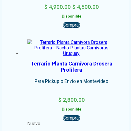
El
El
$
4,900.00
$
4,500.00
precio
precio
Disponible
original
actual
Comprar
era:
es:
$ 4,900.00.
$ 4,500.00.
Terrario Planta Carnívora Drosera
Prolífera
Para Pickup o Envío en Montevideo
$
2,800.00
Disponible
Comprar
Nuevo