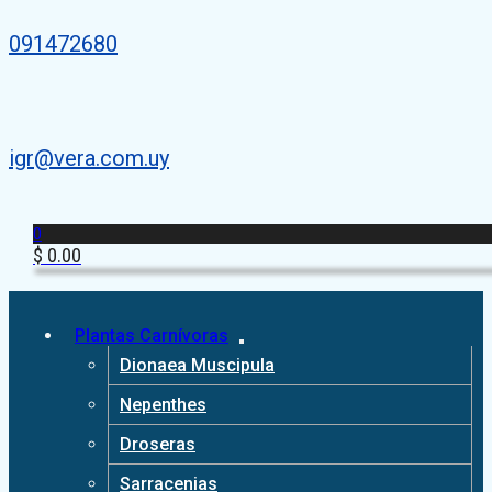
091472680
igr@vera.com.uy
0
$
0.00
Plantas Carnívoras
Dionaea Muscipula
Nepenthes
Droseras
Sarracenias