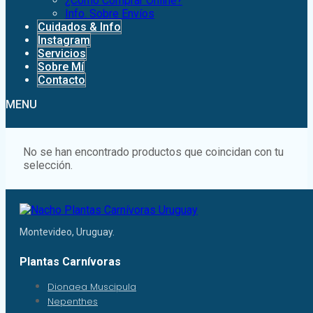
¿Como Comprar Online?
Info. Sobre Envíos
Cuidados & Info
Instagram
Servicios
Sobre Mí
Contacto
MENU
No se han encontrado productos que coincidan con tu
selección.
Montevideo, Uruguay.
Plantas Carnívoras
Dionaea Muscipula
Nepenthes