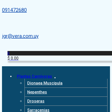
091472680
igr@vera.com.uy
0
$
0.00
Plantas Carnívoras
Dionaea Muscipula
Nepenthes
Droseras
Sarracenias