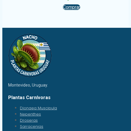
Comprar
Montevideo, Uruguay.
Plantas Carnívoras
Dionaea Muscipula
Nepenthes
Droseras
Sarracenias