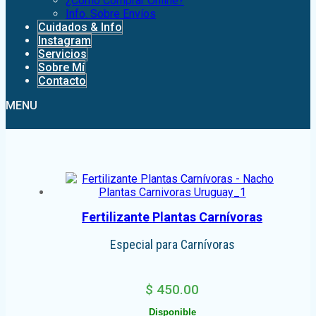
¿Como Comprar Online?
Info. Sobre Envíos
Cuidados & Info
Instagram
Servicios
Sobre Mí
Contacto
MENU
Fertilizante Plantas Carnívoras
Especial para Carnívoras
$
450.00
Disponible