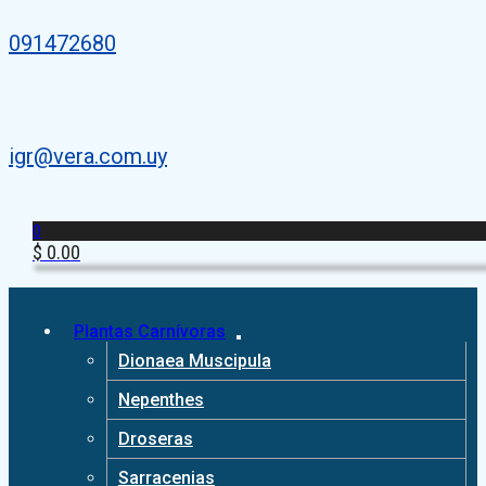
091472680
igr@vera.com.uy
0
$
0.00
Plantas Carnívoras
Dionaea Muscipula
Nepenthes
Droseras
Sarracenias