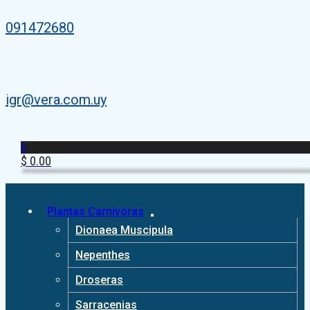
091472680
igr@vera.com.uy
0
$
0.00
Plantas Carnívoras
Dionaea Muscipula
Nepenthes
Droseras
Sarracenias