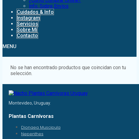
¿Como Comprar Online?
Info. Sobre Envíos
Cuidados & Info
Instagram
Servicios
Sobre Mí
Contacto
MENU
No se han encontrado productos que coincidan con tu
selección.
Montevideo, Uruguay.
Plantas Carnívoras
Dionaea Muscipula
Nepenthes