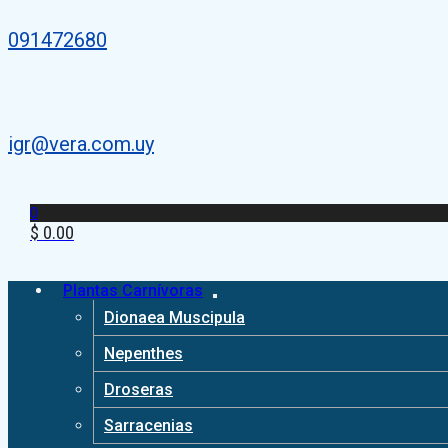
091472680
igr@vera.com.uy
0
$
0.00
Plantas Carnívoras
Dionaea Muscipula
Nepenthes
Droseras
Sarracenias