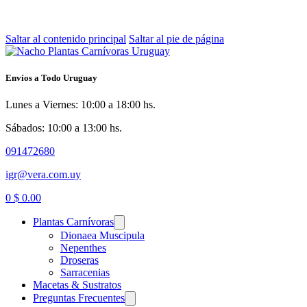
Saltar al contenido principal
Saltar al pie de página
Envíos a Todo Uruguay
Lunes a Viernes: 10:00 a 18:00 hs.
Sábados: 10:00 a 13:00 hs.
091472680
igr@vera.com.uy
0
$
0.00
Plantas Carnívoras
Dionaea Muscipula
Nepenthes
Droseras
Sarracenias
Macetas & Sustratos
Preguntas Frecuentes