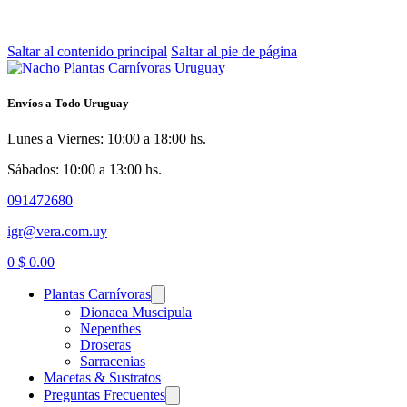
Saltar al contenido principal
Saltar al pie de página
Envíos a Todo Uruguay
Lunes a Viernes: 10:00 a 18:00 hs.
Sábados: 10:00 a 13:00 hs.
091472680
igr@vera.com.uy
0
$
0.00
Plantas Carnívoras
Dionaea Muscipula
Nepenthes
Droseras
Sarracenias
Macetas & Sustratos
Preguntas Frecuentes