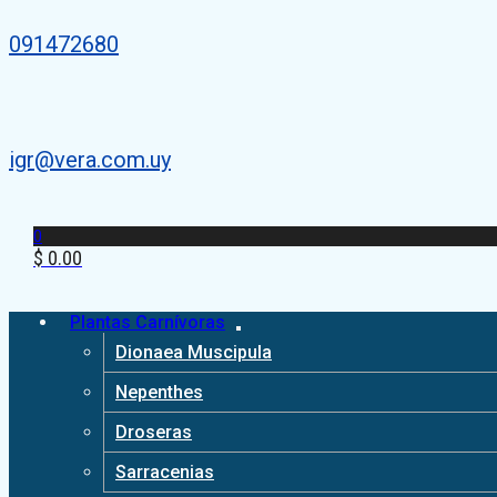
091472680
igr@vera.com.uy
0
$
0.00
Plantas Carnívoras
Dionaea Muscipula
Nepenthes
Droseras
Sarracenias