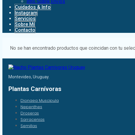
Info. Sobre Envíos
Cuidados & Info
Instagram
Servicios
Sobre Mí
Contacto
No se han encontrado productos que coincidan con tu selec
Montevideo, Uruguay.
Plantas Carnívoras
Dionaea Muscipula
Nepenthes
Droseras
Sarracenias
Semillas