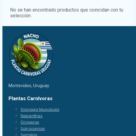
No se han encontrado productos que coincidan con tu
selección.
Montevideo, Uruguay.
Plantas Carnívoras
Dionaea Muscipula
Nepenthes
Droseras
Sarracenias
Semillas